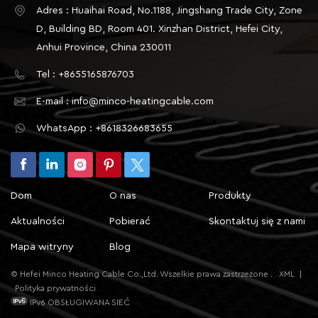
systemu ogrzewania podłogowego. Musimy
Adres : Huaihai Road, No.1188, Jingshang Trade City, Zone
zrozumieć podstawową zasadę działania i rodzaje
D, Building BD, Room 401. Xinzhan District, Hefei City,
kable ogrzewania podłogowego. Kable do
Anhui Province, China 230011
ogrzewania podłogowego dzieli się zazwyczaj na
Tel : +8655165876703
dwa typy: kable z pojedynczą prowadnicą i kable z
podwójną prowadnicą. Kable jednoprzewodowe
E-mail : info@minco-heatingcable.com
odnoszą się do kabli z tylko jedną pętlą prądową,
WhatsApp : +8618326683655
podczas gdy kable dwuprzewodowe mają dwie
pętle prądowe, które mogą przenosić ciepło w
obu kierunkach. Kable z dwiema żyłami są ogólnie
uważane za lepszy wybór ze względu na ich wyższą
Dom
O nas
Produkty
sprawność cieplną i bardziej równomierny rozkład
ciepła. Jednak koszt kabla dwużyłowego jest
Aktualności
Pobierać
Skontaktuj się z nami
również stosunkowo wyższy. Po określeniu rodzaju
Mapa witryny
Blog
kabla kolejnym krokiem jest obliczenie wymaganej
długości kabla. Należy to obliczyć na podstawie
© Hefei Minco Heating Cable Co.,Ltd. Wszelkie prawa zastrzeżone .
XML
|
rzeczywistej powierzchni pomieszczenia, mocy
Polityka prywatności
wybranego kabla i docelowej temperatury
IPv6 OBSŁUGIWANA SIEĆ
pomieszczenia. Powszechną metodą obliczeń jest