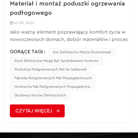
Materiał i montaż poduszki ogrzewania
podłogowego
Jul 08, 2024
Jako ważny element poprawiający komfort życia w
nowoczesnych domach, dobór materiałów i proces
montażu mają decydujący wpływ na końcowy efekt
GORĄCE TAGI :
Koc Elektryczny Można Dostosować
użytkowania. W wielu rodzinach zwraca się dziś
coraz większą uwagę na jakość życia, szczególnie
Koce Elektryczne Mogą Być Sprzedawane Hurtowo
ważne jest zrozumienie materiałów produkcyjnych i
Produkcja Podgrzewanych Mat Do Sadzonek
etapów montażu poduszki grzewczej
Fabryka Podgrzewanych Mat Propagatorowych
podłogowej.Poduszki do ogrzewania
Hurtownia Mat Podgrzewanych Propagatorów
podłogowego składają się zwykle z
Dostawca Koców Elektrycznych
przewodzącego atramentu, grafenu i materiałów
izolacyjnych. Jako specjalna formuła oleju
CZYTAJ WIĘCEJ
srebrnego, tusz przewodzący charakteryzuje się nie
tylko dobrą przewodnością elektryczną, ale także
doskonałą przyczepnością i ciągliwością, co
gwarantuje, że poduszka grzewcza podłogowa