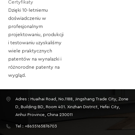
Certyfikaty
Dzięki 10-letniemu
doświadczeniu w
profesjonalnym
projektowaniu, produkcji
i testowaniu uzyskaliśmy
wiele praktycznych
patentów na wynalazki i
różnorodne patenty na
wygląd.
Adres : Huaihai Road, No.1188, Jingshang Trade City, Zone
D, Building BD, Room 401. Xinzhan District, Hefei City,
Anhui Province, China 230011
Tel : +8655165876703