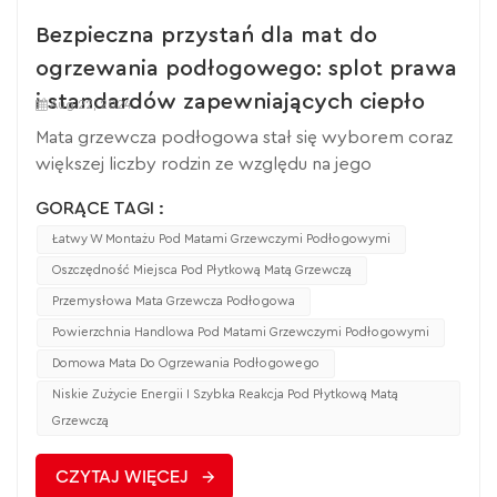
Bezpieczna przystań dla mat do
ogrzewania podłogowego: splot prawa
i standardów zapewniających ciepło
Aug 22, 2024
Mata grzewcza podłogowa stał się wyborem coraz
większej liczby rodzin ze względu na jego
energooszczędność i wygodę. Za tą nowoczesną
GORĄCE TAGI :
wygodą stoją jednak względy bezpieczeństwa,
Łatwy W Montażu Pod Matami Grzewczymi Podłogowymi
wydajności i ochrony środowiska, które podlegają
szeregowi przepisów ustawowych, wykonawczych
Oszczędność Miejsca Pod Płytkową Matą Grzewczą
i standardów branżowych. Zrozumienie i
Przemysłowa Mata Grzewcza Podłogowa
przestrzeganie niniejszych przepisów jest
Powierzchnia Handlowa Pod Matami Grzewczymi Podłogowymi
niezbędne dla zapewnienia bezpieczeństwa i
Domowa Mata Do Ogrzewania Podłogowego
efektywności użytkowania MATSów z ogrzewaniem
Niskie Zużycie Energii I Szybka Reakcja Pod Płytkową Matą
podłogowym. Jeśli chodzi o bezpieczeństwo
Grzewczą
elektryczne, jako produkt elektryczny mata
grzewcza podłogowa musi być zgodna z
CZYTAJ WIĘCEJ
przepisami elektrycznymi obowiązującymi w kraju