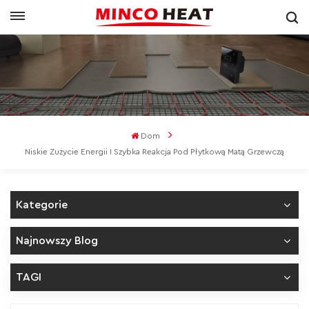
Dom
Niskie Zużycie Energii I Szybka Reakcja Pod Płytkową Matą Grzewczą
Kategorie
Najnowszy Blog
TAGI