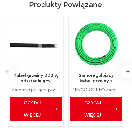
Produkty Powiązane
Kabel grzejny 220 V,
Samoregulujący
odszraniający,
kabel grzejny z
samoregulujący
oplotem Ochrona
Samoregulujące przewody grzejne MINCO HEAT DWK-PF740 zapewniają największą wszechstronność w zakresie przewodów grzejnych projekty i zastosowania. Zbudowany z półprzewodnikowej matrycy grzejnej wytłaczanej pomiędzy równoległymi przewodami magistrali, samoregulujący kabel dostosowuje swoją moc wyjściową, aby niezależnie reagować na temperatury na całej swojej długości.
MINCO CIEPŁO Samoregulujące przewody grzejne DWK-CR730 zapewniają największą wszechstronność w zakresie przewodów grzejnych projekty i zastosowania. Zbudowany z półprzewodnikowej matrycy grzejnej wytłaczanej pomiędzy równoległymi przewodami magistrali, samoregulujący kabel dostosowuje swoją moc wyjściową, aby niezależnie reagować na temperatury na całej swojej długości.
kabel grzejny
przed zamarzaniem
Samoregulujący
CZYTAJ
CZYTAJ
elektryczny kabel
grzejny do
WIĘCEJ
WIĘCEJ
zastosowań na
dachach i rynnach.