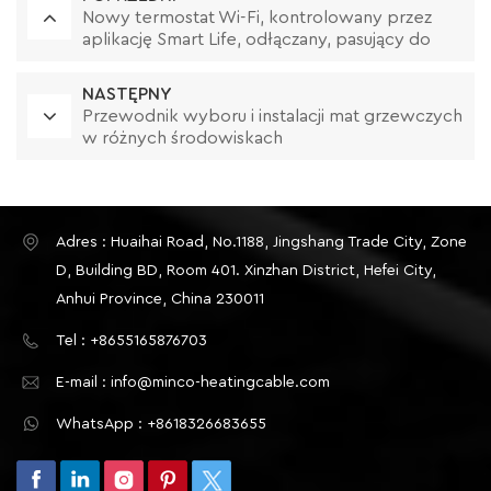
Nowy termostat Wi-Fi, kontrolowany przez
aplikację Smart Life, odłączany, pasujący do
wielu rodzajów oprawek
NASTĘPNY
Przewodnik wyboru i instalacji mat grzewczych
w różnych środowiskach
Adres : Huaihai Road, No.1188, Jingshang Trade City, Zone
D, Building BD, Room 401. Xinzhan District, Hefei City,
Anhui Province, China 230011
Tel : +8655165876703
E-mail : info@minco-heatingcable.com
WhatsApp : +8618326683655