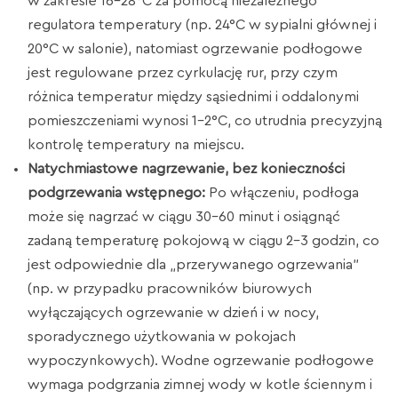
w zakresie 16–28°C za pomocą niezależnego
regulatora temperatury (np. 24°C w sypialni głównej i
20°C w salonie), natomiast ogrzewanie podłogowe
jest regulowane przez cyrkulację rur, przy czym
różnica temperatur między sąsiednimi i oddalonymi
pomieszczeniami wynosi 1–2°C, co utrudnia precyzyjną
kontrolę temperatury na miejscu.
Natychmiastowe nagrzewanie, bez konieczności
podgrzewania wstępnego:
Po włączeniu, podłoga
może się nagrzać w ciągu 30-60 minut i osiągnąć
zadaną temperaturę pokojową w ciągu 2-3 godzin, co
jest odpowiednie dla „przerywanego ogrzewania”
(np. w przypadku pracowników biurowych
wyłączających ogrzewanie w dzień i w nocy,
sporadycznego użytkowania w pokojach
wypoczynkowych). Wodne ogrzewanie podłogowe
wymaga podgrzania zimnej wody w kotle ściennym i