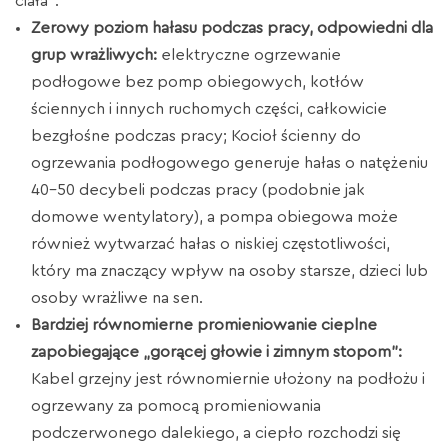
ciała”:
Zerowy poziom hałasu podczas pracy, odpowiedni dla
grup wrażliwych:
elektryczne ogrzewanie
podłogowe bez pomp obiegowych, kotłów
ściennych i innych ruchomych części, całkowicie
bezgłośne podczas pracy; Kocioł ścienny do
ogrzewania podłogowego generuje hałas o natężeniu
40-50 decybeli podczas pracy (podobnie jak
domowe wentylatory), a pompa obiegowa może
również wytwarzać hałas o niskiej częstotliwości,
który ma znaczący wpływ na osoby starsze, dzieci lub
osoby wrażliwe na sen.
Bardziej równomierne promieniowanie cieplne
zapobiegające „gorącej głowie i zimnym stopom”:
Kabel grzejny jest równomiernie ułożony na podłożu i
ogrzewany za pomocą promieniowania
podczerwonego dalekiego, a ciepło rozchodzi się