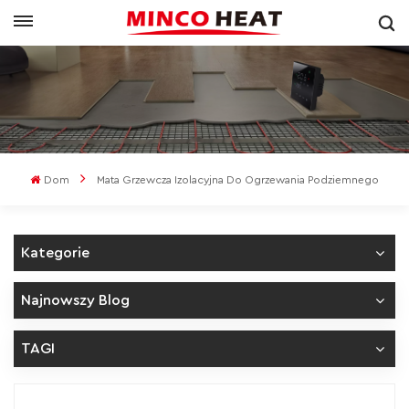
Dom
Mata Grzewcza Izolacyjna Do Ogrzewania Podziemnego
Kategorie
Najnowszy Blog
TAGI