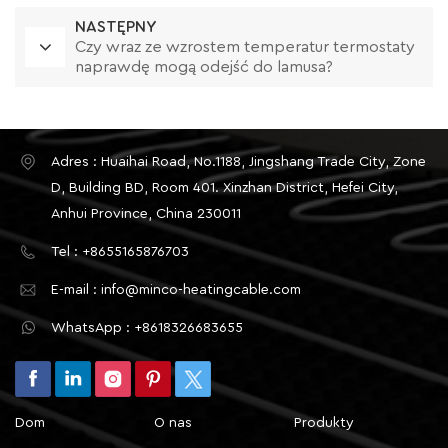
NASTĘPNY
Czy wraz ze wzrostem temperatur termostaty
naprawdę mogą odejść do lamusa?
Adres : Huaihai Road, No.1188, Jingshang Trade City, Zone
D, Building BD, Room 401. Xinzhan District, Hefei City,
Anhui Province, China 230011
Tel : +8655165876703
E-mail : info@minco-heatingcable.com
WhatsApp : +8618326683655
Dom
O nas
Produkty