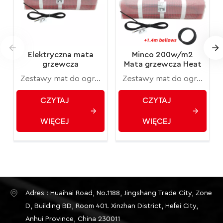
Elektryczna mata
Minco 200w/m2
grzewcza
Mata grzewcza Heat
podłogowa Minco
0,5~15m2 0,5m
Zestawy mat do ogrzewania podłogowego to bardzo praktyczny i ekonomiczny sposób na zwiększenie komfortu w domu. Te systemy grzewcze zapewniają równomierną dystrybucję ciepła w każdym miejscu w domu, co w połączeniu z niskimi kosztami instalacji i eksploatacji. Ogrzewanie podłogowe to ekonomiczny sposób na uzyskanie idealnej temperatury otoczenia.
Zestawy mat do ogrzewania podłogowego to bardzo praktyczny i ekonomiczny sposób na zwiększenie komfortu w domu. Te systemy grzewcze zapewniają równomierną dystrybucję ciepła w każdym miejscu w domu, co w połączeniu z niskimi kosztami instalacji i eksploatacji. Ogrzewanie podłogowe to ekonomiczny sposób na uzyskanie idealnej temperatury otoczenia.
100w/m2
szerokość
CZYTAJ
CZYTAJ
WIĘCEJ
WIĘCEJ
Adres : Huaihai Road, No.1188, Jingshang Trade City, Zone
D, Building BD, Room 401. Xinzhan District, Hefei City,
Anhui Province, China 230011