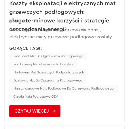
Koszty eksploatacji elektrycznych mat
grzewczych podłogowych:
długoterminowe korzyści i strategie
Jul 17, 2024
oszczędzania energii
Poszukując rozwiązań do ogrzewania domu,
elektryczne maty grzewcze podłogowe zostały
powszechnie przyjęte z zadowoleniem ze względu
GORĄCE TAGI :
na zalety łatwej instalacji, wysokiego komfortu i
Producent Mat Do Ogrzewania Podłogowego
oszczędności miejsca. Tymczasem czy mata
grzewcza podłogowa jest droga w eksploatacji?
Pod Fabryką Mat Grzewczych Do Płytek
Stało się to pytaniem dla wielu rodzin. Dlatego
Hurtownia Mat Grzewczych Podpodłogowych
zrozumienie kosztów operacyjnych jest kluczowe.
Dostawca Mat Do Ogrzewania Podłogowego
W tym artykule omówione zostaną koszty
Niestandardowe Maty Podłogowe Do Ogrzewania Podłogowego
eksploatacji elektrycznych mat grzewczych
Ciepła Mata Podłogowa OEM
podłogowych, w tym zużycie energii elektrycznej,
strategie poprawy efektywności i możliwości
CZYTAJ WIĘCEJ
długoterminowych oszczędności. Koszt eksploatacji
elektrycznych mat grzewczych podłogowych
zależy w głównej mierze od zużycia przez nie