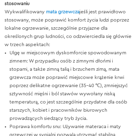
stosowaniu
Wykwalifikowany
mata grzewcza
jeśli jest prawidłowo
stosowany, może poprawić komfort życia ludzi poprzez
lokalne ogrzewanie, szczególnie przyjazne dla
określonych grup ludności, co odzwierciedla się głównie
w trzech aspektach:
Ulgę w miejscowym dyskomforcie spowodowanym
zimnem: W przypadku osób z zimnymi dłońmi i
stopami, a także zimną talią i brzuchem zimą, mata
grzewcza może poprawić miejscowe krążenie krwi
poprzez delikatne ogrzewanie (35-40 ℃), zmniejszyć
sztywność mięśni i ból stawów wywołany niską
temperaturą, co jest szczególnie przydatne dla osób
starszych, kobiet i pracowników biurowych
prowadzących siedzący tryb życia.
Poprawa komfortu snu: Używanie materaca i maty
grzewczej w sypialni pozwala utrzymać stabilną