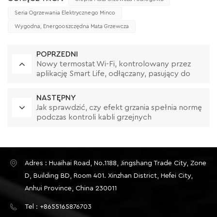
Seria Ogrzewania Elektrycznego Minco
Wygodna, Energooszczędna Mata Grzewcza
POPRZEDNI
Nowy termostat Wi-Fi, kontrolowany przez
aplikację Smart Life, odłączany, pasujący do
wielu rodzajów oprawek
NASTĘPNY
Jak sprawdzić, czy efekt grzania spełnia normę
podczas kontroli kabli grzejnych
Adres : Huaihai Road, No.1188, Jingshang Trade City, Zone
D, Building BD, Room 401. Xinzhan District, Hefei City,
Anhui Province, China 230011
Tel : +8655165876703