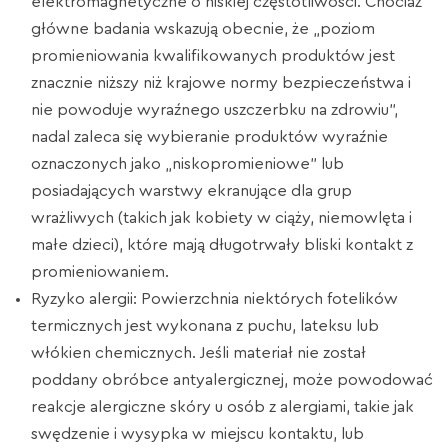
elektromagnetyczne o niskiej częstotliwości. Chociaż
główne badania wskazują obecnie, że „poziom
promieniowania kwalifikowanych produktów jest
znacznie niższy niż krajowe normy bezpieczeństwa i
nie powoduje wyraźnego uszczerbku na zdrowiu”,
nadal zaleca się wybieranie produktów wyraźnie
oznaczonych jako „niskopromieniowe” lub
posiadających warstwy ekranujące dla grup
wrażliwych (takich jak kobiety w ciąży, niemowlęta i
małe dzieci), które mają długotrwały bliski kontakt z
promieniowaniem.
Ryzyko alergii: Powierzchnia niektórych fotelików
termicznych jest wykonana z puchu, lateksu lub
włókien chemicznych. Jeśli materiał nie został
poddany obróbce antyalergicznej, może powodować
reakcje alergiczne skóry u osób z alergiami, takie jak
swędzenie i wysypka w miejscu kontaktu, lub